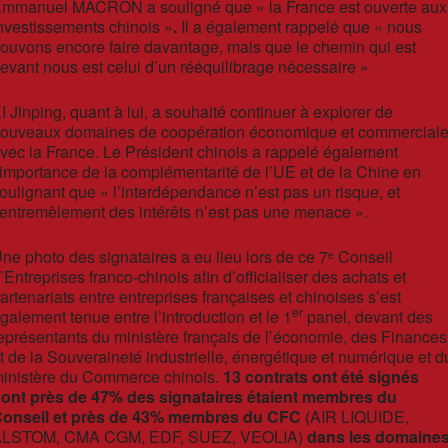
mmanuel MACRON a souligné que « la France est ouverte aux
nvestissements chinois »
.
Il a également rappelé que « nous
ouvons encore faire davantage, mais que le chemin qui est
evant nous est celui d’un rééquilibrage nécessaire »
I Jinping, quant à lui, a souhaité continuer à explorer de
ouveaux domaines de coopération économique et commercial
vec la France. Le Président chinois a rappelé également
’importance de la complémentarité de l’UE et de la Chine en
oulignant que « l’interdépendance n’est pas un risque, et
’entremêlement des intérêts n’est pas une menace ».
ne photo des signataires a eu lieu lors de ce 7ᵉ Conseil
’Entreprises franco-chinois afin d’officialiser des achats et
artenariats entre entreprises françaises et chinoises s’est
er
galement tenue entre l’introduction et le 1
panel, devant des
eprésentants du ministère français de l’économie, des Finances
t de la Souveraineté industrielle, énergétique et numérique et d
inistère du Commerce chinois.
13 c
ontrats ont été signés
ont près de 47% des signataires étaient membres du
onseil et près de 43% membres du CFC
(AIR LIQUIDE,
LSTOM, CMA CGM, EDF, SUEZ, VEOLIA)
dans les domaine