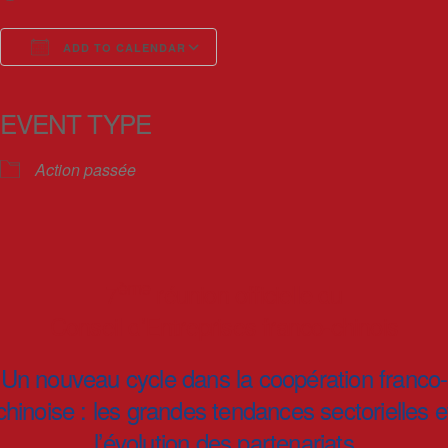
ADD TO CALENDAR
Download ICS
Google Calendar
iCalendar
Office 365
Outlook Live
EVENT TYPE
Action passée
ème
7
réunion officielle du
Conseil d’Entreprises franco-chinois
Un nouveau cycle dans la coopération franco-
chinoise :
les grandes tendances sectorielles e
l’évolution des partenariats