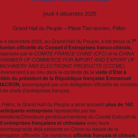
jeudi 4 décembre 2025
Grand Hall du Peuple – Place Tian’anmen, Pékin
e
e 4 décembre 2025, au Grand Hall du Peuple, s’est tenue la
7
éunion officielle du Conseil d’Entreprises franco-chinois,
rganisée par le
COMITE FRANCE CHINE
(CFC) et la
CHINA
CHAMBER OF COMMERCE FOR IMPORT AND EXPORT OF
MACHINERY AND ELECTRONIC PRODUCTS
(CCCME).
’évènement a eu lieu dans le contexte de la
visite d’Etat à
ékin du président de la République française Emmanuel
MACRON,
accompagné par une délégation officielle de ministre
t de chefs d’entreprises français.
 Pékin, le Grand Hall du Peuple a ainsi accueilli
plus de 160
articipants entreprises
représentés par les
résidents/Directeurs généraux/membres du Comité Exécutif de
0 entreprises françaises et chinoises
avec leurs
ccompagnants déjà présents en Chine ou issues de la
élégation officielle. De nombreux
officiels français et chinois