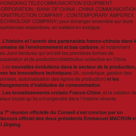
ZHONGXING TELECOMMUNICATION EQUIPMENT
CORPORATION ; BANK OF CHINA ; CHINA COMMUNICATIO
CONSTRUCTION COMPANY ; CONTEMPORARY AMPEREX
ECHNOLOGY COMPANY) pour échanger ensemble sur leurs
xpériences respectives, en mettant en exergue :
L’histoire et l’avenir des partenariats franco-chinois dans l
omaine de l’environnement et bas carbone
, et notamment
des
Joint-Ventures
qui ont été les premières formes de
oopération et de production/distribution collective en Chine.
Les
nouvelles évolutions dans le secteur de la production
vec les innovations techniques
(IA, numérique, gestion des
onnées, automatisation des lignes de production)
et les
hangements d’habitudes de consommation
Les investissements croisés France-Chine
, et la création d
aleur locale qu’ils ont engendré dans l’histoire récente.
e
a 7
réunion officielle du Conseil s’est conclue par un
iscours officiel des deux présidents Emmanuel MACRON e
I Jinping.