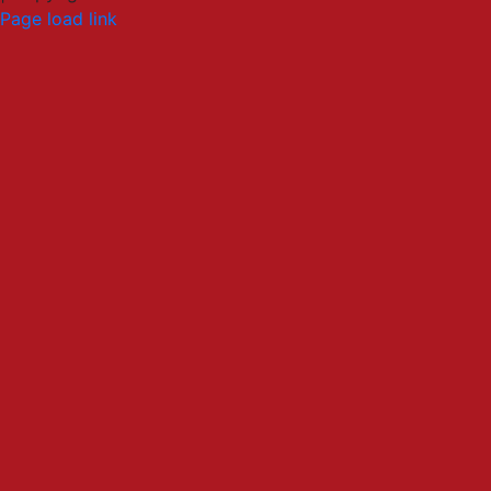
LinkedIn
Email
Page load link
Go
to
Top