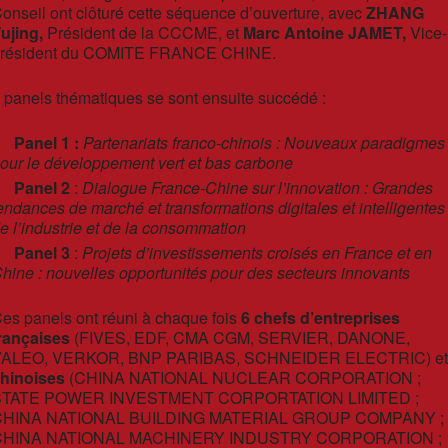
onseil ont clôturé cette séquence d’ouverture, avec
ZHANG
ujing,
Président de la CCCME, et
Marc Antoine JAMET,
Vice-
résident du COMITE FRANCE CHINE.
 panels thématiques se sont ensuite succédé :
Panel 1 :
Partenariats franco-chinois : Nouveaux paradigmes
our le développement vert et bas carbone
Panel 2
:
Dialogue France-Chine sur l’innovation : Grandes
endances de marché et transformations digitales et intelligentes
e l’industrie et de la consommation
Panel 3
:
Projets d’investissements croisés en France et en
hine : nouvelles opportunités pour des secteurs innovants
es panels ont réuni à chaque fois
6 chefs d’entreprises
rançaises
(FIVES, EDF, CMA CGM, SERVIER, DANONE,
VALEO, VERKOR, BNP PARIBAS, SCHNEIDER ELECTRIC) e
hinoises
(CHINA NATIONAL NUCLEAR CORPORATION ;
STATE POWER INVESTMENT CORPORTATION LIMITED ;
CHINA NATIONAL BUILDING MATERIAL GROUP COMPANY ;
CHINA NATIONAL MACHINERY INDUSTRY CORPORATION ;