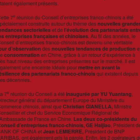
taient également présents.
e
ette 7
réunion du Conseil d’entreprises franco-chinois a été
pécialement construite autour du thème des
nouvelles grande
endances sectorielles
et de
l’évolution des partenariats entr
es entreprises françaises et chinoises
. Au fil des années, le
onseil d’entreprises franco-chinois est devenu une véritable
our d’observation
des
nouvelles tendances de production
e
de
consommation
en Chine, grâce à un retour d’expérience à
rès haut niveau des entreprises présentes sur le marché. Il est
galement une enceinte idéale pour
mettre en avant la
ésilience des partenariats franco-chinois
qui existent depuis
es décennies.
e
a 7
réunion du Conseil a été
inaugurée par YU Yuantang
,
irecteur général du département Europe du Ministère du
ommerce chinois, ainsi que
Christian GIANELLA,
Ministre
onseiller et chef du Service Economique Régional de
’Ambassade de France en Chine.
Les deux co-présidents du
onseil d’entreprises franco-chinois, GE Haijiao
, Président d
ANK OF CHINA et
Jean LEMIERRE,
Président de BNP
ARIBAS, ont également pris la parole. Enfin, les 2 opérateurs d