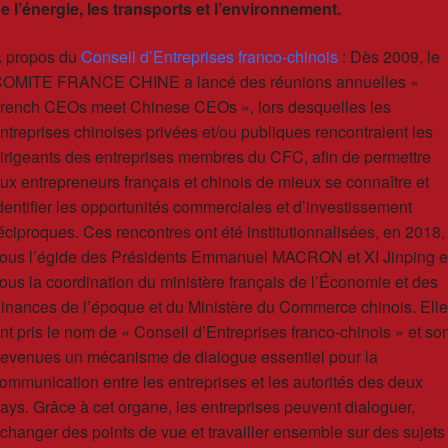
e l’énergie, les transports et l’environnement.
 propos du
Conseil d’Entreprises franco-chinois
:
Dès 2009, le
OMITE FRANCE CHINE a lancé des réunions annuelles «
rench CEOs meet Chinese CEOs », lors desquelles les
ntreprises chinoises privées et/ou publiques rencontraient les
irigeants des entreprises membres du CFC, afin de permettre
ux entrepreneurs français et chinois de mieux se connaître et
dentifier les opportunités commerciales et d’investissement
éciproques. Ces rencontres ont été institutionnalisées, en 2018,
ous l’égide des Présidents Emmanuel MACRON et XI Jinping e
ous la coordination du ministère français de l’Économie et des
inances de l’époque et du Ministère du Commerce chinois. Ell
nt pris le nom de « Conseil d’Entreprises franco-chinois » et so
evenues un mécanisme de dialogue essentiel pour la
ommunication entre les entreprises et les autorités des deux
ays. Grâce à cet organe, les entreprises peuvent dialoguer,
changer des points de vue et travailler ensemble sur des sujets