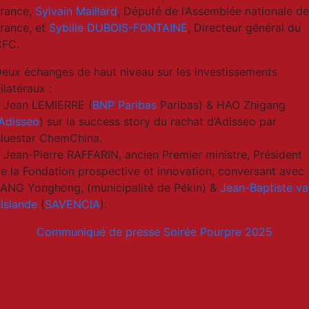
rance,
Sylvain Maillard
, Député de l’Assemblée nationale d
rance, et
Sybille DUBOIS-FONTAINE
, Directeur général du
CFC.
eux échanges de haut niveau sur les investissements
ilatéraux :
 Jean LEMIERRE (
BNP Paribas
Paribas) & HAO Zhigang
Adisseo
) sur la success story du rachat d’Adisseo par
luestar ChemChina.
 Jean-Pierre RAFFARIN, ancien Premier ministre, Président
e la Fondation prospective et innovation, conversant avec
ANG Yonghong, (municipalité de Pékin) &
Jean-Baptiste va
lslande
(
SAVENCIA
).
Communiqué de presse Soirée Pourpre 2025