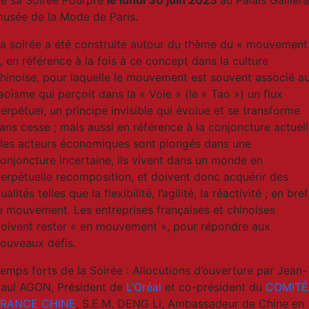
usée de la Mode de Paris.
a soirée a été construite autour du thème du « mouvement
, en référence à la fois à ce concept dans la culture
hinoise, pour laquelle le mouvement est souvent associé a
aoïsme qui perçoit dans la « Voie » (le « Tao ») un flux
erpétuel, un principe invisible qui évolue et se transforme
ans cesse ; mais aussi en référence à la conjoncture actuel
 les acteurs économiques sont plongés dans une
onjoncture incertaine, ils vivent dans un monde en
erpétuelle recomposition, et doivent donc acquérir des
ualités telles que la flexibilité, l’agilité, la réactivité ; en bref
e mouvement. Les entreprises françaises et chinoises
oivent rester « en mouvement », pour répondre aux
ouveaux défis.
emps forts de la Soirée : Allocutions d’ouverture par Jean-
aul AGON, Président de
L’Oréal
et co-président du
COMITÉ
FRANCE CHINE
, S.E.M. DENG Li, Ambassadeur de Chine en