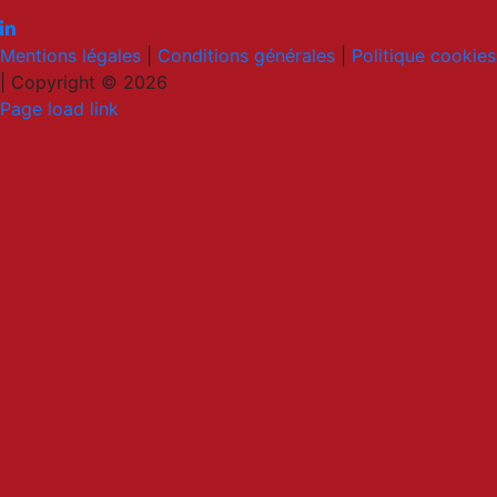
Mentions légales
|
Conditions générales
|
Politique cookies
|
Copyright © 2026
LinkedIn
Email
Page load link
Go
to
Top