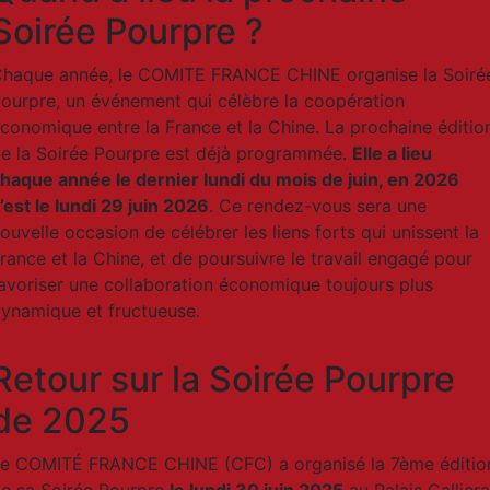
Soirée Pourpre ?
haque année, le COMITE FRANCE CHINE organise la Soiré
ourpre, un événement qui célèbre la coopération
conomique entre la France et la Chine. La prochaine éditio
e la Soirée Pourpre est déjà programmée.
Elle a lieu
haque année le dernier lundi du mois de juin, en 2026
’est le lundi 29 juin 2026
. Ce rendez-vous sera une
ouvelle occasion de célébrer les liens forts qui unissent la
rance et la Chine, et de poursuivre le travail engagé pour
avoriser une collaboration économique toujours plus
ynamique et fructueuse.
Retour sur la Soirée Pourpre
de 2025
e COMITÉ FRANCE CHINE (CFC) a organisé la 7ème éditio
e sa Soirée Pourpre
le lundi 30 juin 2025
au Palais Galliera