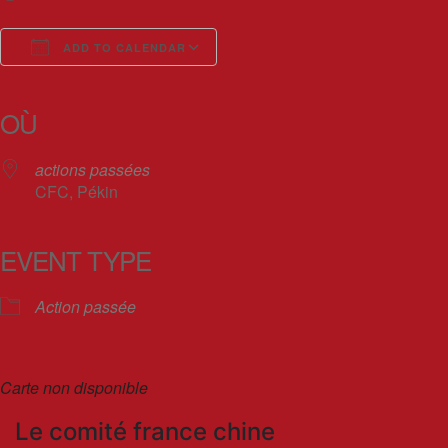
ADD TO CALENDAR
Download ICS
Google Calendar
iCalendar
Office 365
Outlook Live
OÙ
actions passées
CFC, Pékin
EVENT TYPE
Action passée
Carte non disponible
Le comité france chine