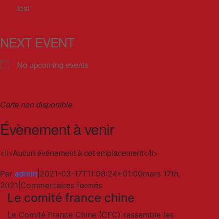
test
NEXT EVENT
No upcoming events
Carte non disponible
Évènement à venir
<li>Aucun événement à cet emplacement</li>
Par
admin
|
2021-03-17T11:08:24+01:00
mars 17th,
sur
2021
|
Commentaires fermés
Le comité france chine
test
Le Comité France Chine (CFC) rassemble les