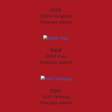
沈洪兵
SHEN Hongbing
Directeur adjoint
曾益新
ZENG Yixin
Directeur adjoint
郭燕红
GUO Yanhong
Directeur adjoint