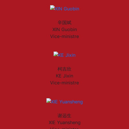
辛国斌
XIN Guobin
Vice-ministre
柯吉欣
KE Jixin
Vice-ministre
谢远生
XIE Yuansheng