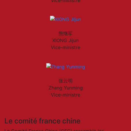
Vice-ministre
熊继军
XIONG Jijun
Vice-ministre
张云明
Zhang Yunming
Vice-ministre
Le comité france chine