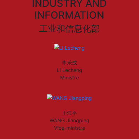
INDUSTRY AND
INFORMATION
工业和信息化部
李乐成
LI Lecheng
Ministre
王江平
WANG Jiangping
Vice-ministre