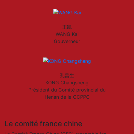
王凯
WANG Kai
Gouverneur
孔昌生
KONG Changsheng
Président du Comité provincial du
Henan de la CCPPC
Le comité france chine
Le Comité France Chine (CFC) rassemble les